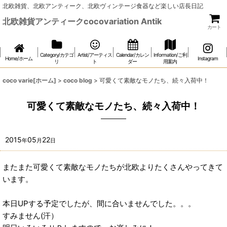
北欧雑貨、北欧アンティーク、北欧ヴィンテージ食器など楽しい店長日記
北欧雑貨アンティークcocovariation Antik
カート
Category/カテゴ
Artist/アーティス
Calendar/カレン
Information/ご利
Home/ホーム
Instagram
リ
ト
ダー
用案内
coco varie[ホーム]
>
coco blog
>
可愛くて素敵なモノたち、続々入荷中！
可愛くて素敵なモノたち、続々入荷中！
2015
05
22
年
月
日
またまた可愛くて素敵なモノたちが北欧よりたくさんやってきて
います。
本日UPする予定でしたが、間に合いませんでした。。。
すみません(汗）