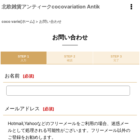
北欧雑貨アンティークcocovariation Antik
coco varie[ホーム]
>
お問い合わせ
お問い合わせ
STEP 1
STEP 2
STEP 3
入力
確認
完了
お名前
[
必須
]
メールアドレス
[
必須
]
Hotmail,Yahooなどのフリーメールをご利用の場合、迷惑メー
ルとして処理される可能性がございます。フリーメール以外の
ご登録をお勧めします。