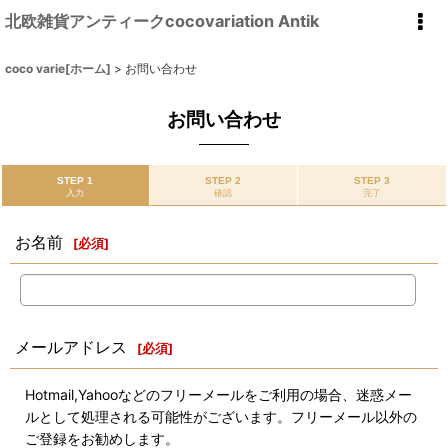
北欧雑貨アンティークcocovariation Antik
coco varie[ホーム]
>
お問い合わせ
お問い合わせ
STEP 1
STEP 2
STEP 3
入力
確認
完了
お名前
[
必須
]
メールアドレス
[
必須
]
Hotmail,Yahooなどのフリーメールをご利用の場合、迷惑メー
ルとして処理される可能性がございます。フリーメール以外の
ご登録をお勧めします。