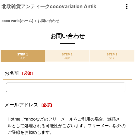
北欧雑貨アンティークcocovariation Antik
coco varie[ホーム]
>
お問い合わせ
お問い合わせ
STEP 1
STEP 2
STEP 3
入力
確認
完了
お名前
[
必須
]
メールアドレス
[
必須
]
Hotmail,Yahooなどのフリーメールをご利用の場合、迷惑メー
ルとして処理される可能性がございます。フリーメール以外の
ご登録をお勧めします。