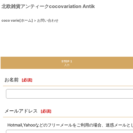
北欧雑貨アンティークcocovariation Antik
coco varie[ホーム]
>
お問い合わせ
STEP 1
入力
お名前
[
必須
]
メールアドレス
[
必須
]
Hotmail,Yahooなどのフリーメールをご利用の場合、迷惑メ