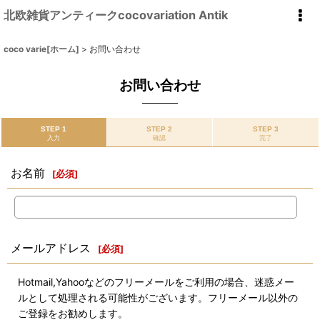
北欧雑貨アンティークcocovariation Antik
coco varie[ホーム]
>
お問い合わせ
お問い合わせ
STEP 1
STEP 2
STEP 3
入力
確認
完了
お名前
[
必須
]
メールアドレス
[
必須
]
Hotmail,Yahooなどのフリーメールをご利用の場合、迷惑メー
ルとして処理される可能性がございます。フリーメール以外の
ご登録をお勧めします。